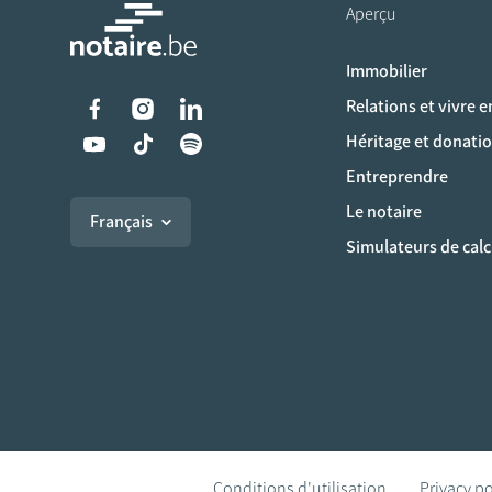
Aperçu
Immobilier
Liens vers les réseaux s
Relations et vivre 
Héritage et donati
Entreprendre
Le notaire
Français
Simulateurs de calc
Conditions d'utilisation
Privacy po