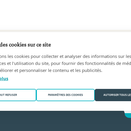
des cookies sur ce site
6 au aujourd'hui
ons les cookies pour collecter et analyser des informations sur le
ROMBAUT, NOTARISVENNOOTSCHAP
(9550 Herzele)
s et l'utilisation du site, pour fournir des fonctionnalités de mé
liorer et personnaliser le contenu et les publicités.
Rombaut
plus
OUT REFUSER
PARAMÈTRES DES COOKIES
AUTORISER TOUS LE