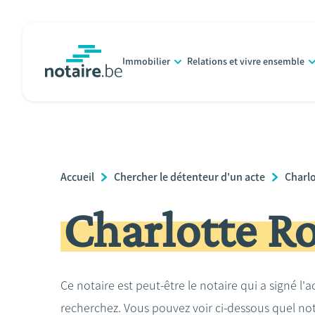
Aller
au
contenu
Immobilier
Relations et vivre ensemble
principal
notaire.be
homepage
Breadcrumb
Accueil
Chercher le détenteur d'un acte
Charl
Charlotte 
Ce notaire est peut-être le notaire qui a signé l'
recherchez. Vous pouvez voir ci-dessous quel no