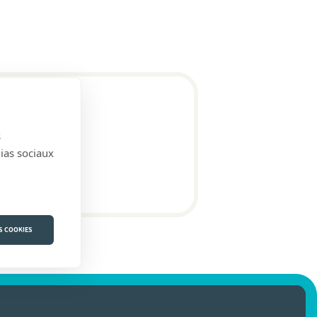
s
dias sociaux
S COOKIES