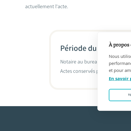
actuellement l'acte.
À propos 
Période du 11/10/201
Nous utilis
Notaire au bureau
CHARLOTTE 
performance
et pour amé
Actes conservés par
Charlotte 
En savoir 
T