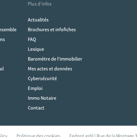
Plus d'infos
Actualités
ociaux
ensemble
Brochures et infofiches
ons
FAQ
Lexique
Baromètre de l'immobilier
ul
Mes actes et données
Cybersécurité
Emploi
Immo Notaire
Contact
licy
Politique des cookies
Fednot asbl | Rue de la Montage 3