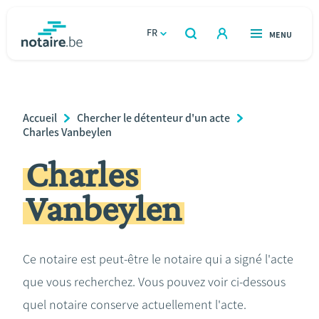
Aller
au
FR
OUVERT
MENU
OUVERT
RECHERCHER
contenu
notaire.be
homepage
principal
TROUVER UN NOTAIRE
Immobilier
Breadcrumb
Accueil
Chercher le détenteur d'un acte
Relations et vivre ensemble
Charles Vanbeylen
Charles
Héritage et donations
Vanbeylen
Entreprendre
Le notaire
Ce notaire est peut-être le notaire qui a signé l'acte
que vous recherchez. Vous pouvez voir ci-dessous
Calculateurs
quel notaire conserve actuellement l'acte.