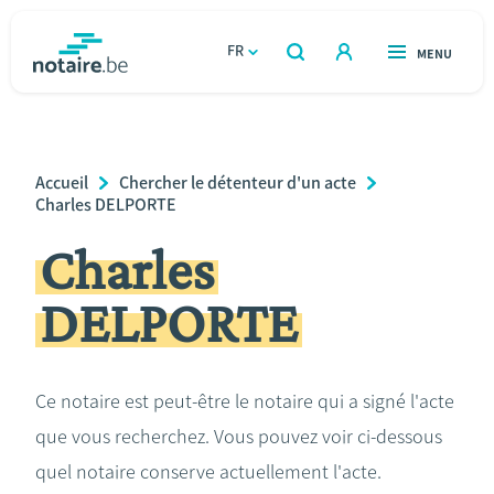
Aller
au
FR
OUVERT
MENU
OUVERT
RECHERCHER
contenu
notaire.be
homepage
principal
TROUVER UN NOTAIRE
Immobilier
Breadcrumb
Accueil
Chercher le détenteur d'un acte
Relations et vivre ensemble
Charles DELPORTE
Charles
Héritage et donations
DELPORTE
Entreprendre
Le notaire
Ce notaire est peut-être le notaire qui a signé l'acte
que vous recherchez. Vous pouvez voir ci-dessous
Calculateurs
quel notaire conserve actuellement l'acte.