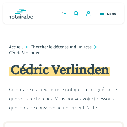
Aller
au
FR
OUVERT
MENU
OUVERT
RECHERCHER
contenu
notaire.be
homepage
principal
TROUVER UN NOTAIRE
Immobilier
Breadcrumb
Accueil
Chercher le détenteur d'un acte
Relations et vivre ensemble
Cédric Verlinden
Cédric Verlinden
Héritage et donations
Entreprendre
Ce notaire est peut-être le notaire qui a signé l'acte
que vous recherchez. Vous pouvez voir ci-dessous
Le notaire
quel notaire conserve actuellement l'acte.
Calculateurs