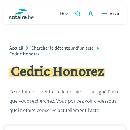
Aller
au
FR
OUVERT
MENU
OUVERT
RECHERCHER
contenu
notaire.be
homepage
principal
TROUVER UN NOTAIRE
Immobilier
Breadcrumb
Accueil
Chercher le détenteur d'un acte
Relations et vivre ensemble
Cedric Honorez
Cedric Honorez
Héritage et donations
Entreprendre
Ce notaire est peut-être le notaire qui a signé l'acte
que vous recherchez. Vous pouvez voir ci-dessous
Le notaire
quel notaire conserve actuellement l'acte.
Calculateurs