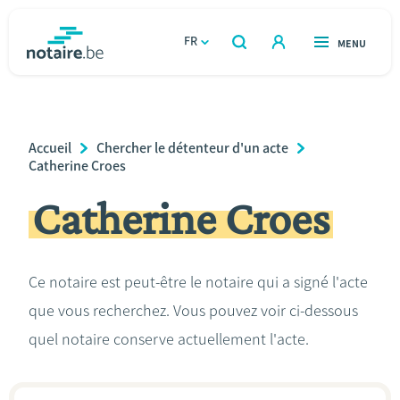
Aller
au
FR
OUVERT
MENU
OUVERT
RECHERCHER
contenu
notaire.be
homepage
principal
TROUVER UN NOTAIRE
Immobilier
Breadcrumb
Accueil
Chercher le détenteur d'un acte
Relations et vivre ensemble
Catherine Croes
Catherine Croes
Héritage et donations
Entreprendre
Ce notaire est peut-être le notaire qui a signé l'acte
que vous recherchez. Vous pouvez voir ci-dessous
Le notaire
quel notaire conserve actuellement l'acte.
Calculateurs