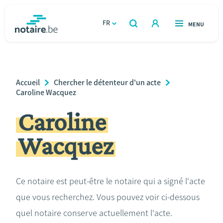
Aller
au
FR
OUVERT
MENU
OUVERT
RECHERCHER
contenu
notaire.be
homepage
principal
TROUVER UN NOTAIRE
Immobilier
Breadcrumb
Accueil
Chercher le détenteur d'un acte
Relations et vivre ensemble
Caroline Wacquez
Caroline
Héritage et donations
Wacquez
Entreprendre
Le notaire
Ce notaire est peut-être le notaire qui a signé l'acte
que vous recherchez. Vous pouvez voir ci-dessous
Calculateurs
quel notaire conserve actuellement l'acte.