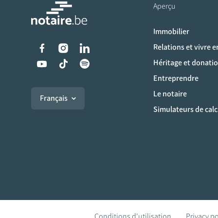
Aperçu
Immobilier
Liens vers les réseaux s
Relations et vivre 
Héritage et donati
Entreprendre
Le notaire
Français
Simulateurs de calc
Conditions d'utilisation
Privacy po