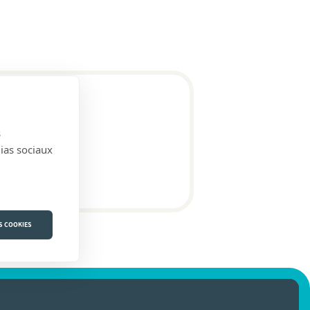
s
dias sociaux
S COOKIES