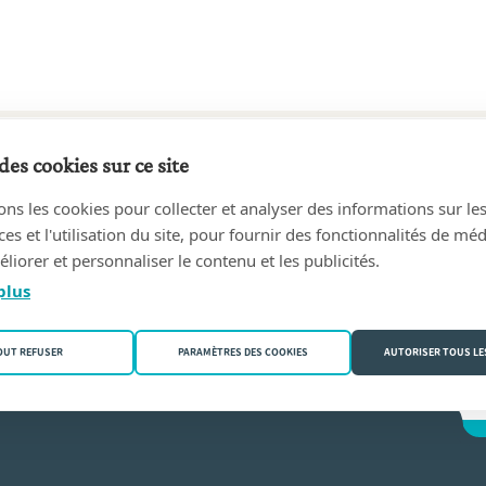
des cookies sur ce site
3 au aujourd'hui
ons les cookies pour collecter et analyser des informations sur le
DEERLIJK
(8540 Deerlijk)
s et l'utilisation du site, pour fournir des fonctionnalités de mé
liorer et personnaliser le contenu et les publicités.
aey
plus
OUT REFUSER
PARAMÈTRES DES COOKIES
AUTORISER TOUS LE