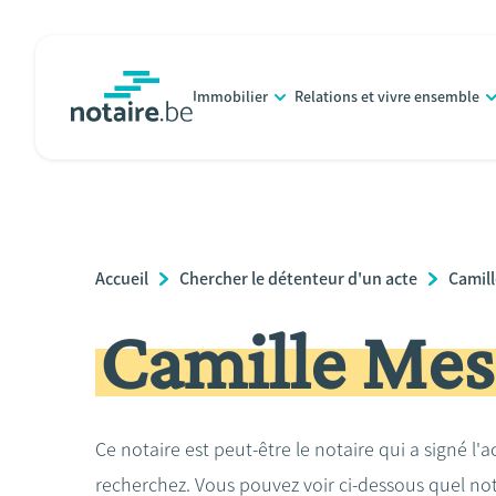
Aller
au
contenu
Immobilier
Relations et vivre ensemble
principal
notaire.be
homepage
Breadcrumb
Accueil
Chercher le détenteur d'un acte
Camil
Camille Mes
Ce notaire est peut-être le notaire qui a signé l'
recherchez. Vous pouvez voir ci-dessous quel no