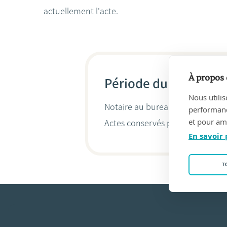
actuellement l'acte.
À propos 
Période du 08/03/202
Nous utilis
Notaire au bureau
NOTARISSEN 
performance
et pour amé
Actes conservés par
Stéphane S
En savoir 
T