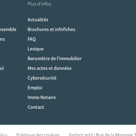
Plus d'infos
Actualités
ociaux
ensemble
Brochures et infofiches
ons
FAQ
Lexique
Baromètre de l'immobilier
ul
Mes actes et données
Cybersécurité
Emploi
Immo Notaire
Contact
licy
Politique des cookies
Fednot asbl | Rue de la Montage 3