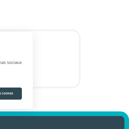
s
dias sociaux
S COOKIES