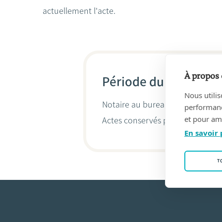
actuellement l'acte.
À propos 
Période du 12/01/201
Nous utilis
Notaire au bureau
Stéphanie HA
performance
et pour amé
Actes conservés par
Stéphanie 
En savoir 
T