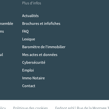
Plus d'infos
Actualités
ociaux
ensemble
Brochures et infofiches
ons
FAQ
Lexique
Baromètre de l'immobilier
ul
Mes actes et données
Cybersécurité
Emploi
Immo Notaire
Contact
licy
Politique des cookies
Fednot asbl | Rue de la Montage 3