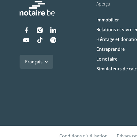
Aperçu
Immobilier
Liens vers les réseaux s
Relations et vivre 
Héritage et donati
Entreprendre
Le notaire
Français
Simulateurs de calc
Conditions d'utilisation
Privacy po