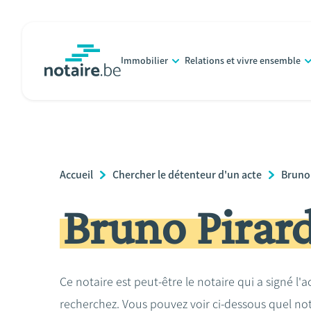
Aller
au
contenu
Immobilier
Relations et vivre ensemble
principal
notaire.be
homepage
Breadcrumb
Accueil
Chercher le détenteur d'un acte
Bruno
Bruno Pirar
Ce notaire est peut-être le notaire qui a signé l'
recherchez. Vous pouvez voir ci-dessous quel no