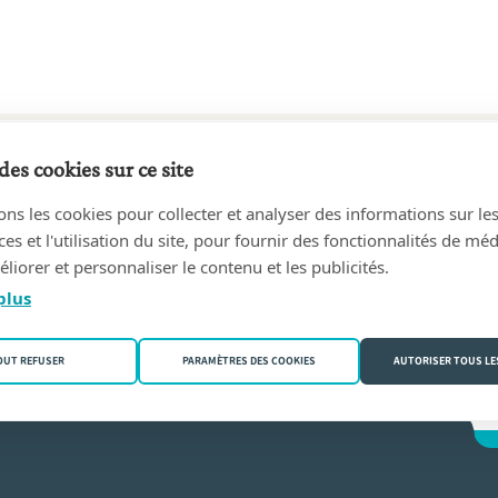
des cookies sur ce site
8 au aujourd'hui
ons les cookies pour collecter et analyser des informations sur le
CHEZ & Bruno PIRARD, Notaires associés
(7060 Soignies)
s et l'utilisation du site, pour fournir des fonctionnalités de mé
liorer et personnaliser le contenu et les publicités.
Hachez
plus
OUT REFUSER
PARAMÈTRES DES COOKIES
AUTORISER TOUS LE