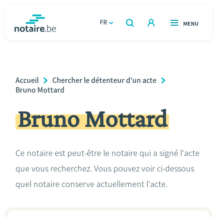
Aller
au
FR
OUVERT
MENU
OUVERT
RECHERCHER
contenu
notaire.be
homepage
principal
TROUVER UN NOTAIRE
Immobilier
Breadcrumb
Accueil
Chercher le détenteur d'un acte
Relations et vivre ensemble
Bruno Mottard
Bruno Mottard
Héritage et donations
Entreprendre
Ce notaire est peut-être le notaire qui a signé l'acte
que vous recherchez. Vous pouvez voir ci-dessous
Le notaire
quel notaire conserve actuellement l'acte.
Calculateurs