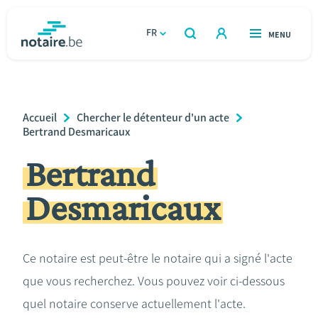
Aller
au
FR
OUVERT
MENU
OUVERT
RECHERCHER
contenu
notaire.be
homepage
principal
TROUVER UN NOTAIRE
Immobilier
Breadcrumb
Accueil
Chercher le détenteur d'un acte
Relations et vivre ensemble
Bertrand Desmaricaux
Bertrand
Héritage et donations
Desmaricaux
Entreprendre
Le notaire
Ce notaire est peut-être le notaire qui a signé l'acte
que vous recherchez. Vous pouvez voir ci-dessous
Calculateurs
quel notaire conserve actuellement l'acte.