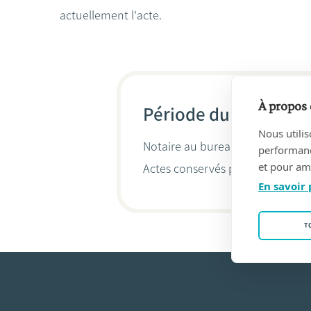
actuellement l'acte.
À propos 
Période du 15/04/19
Nous utilis
Notaire au bureau
DUBOIS, Bern
performance
et pour amé
Actes conservés par
Patrick Va
En savoir 
T