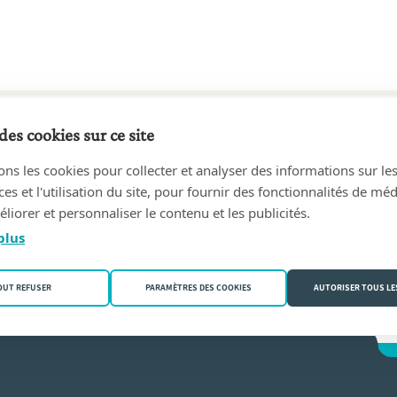
des cookies sur ce site
65 au 06/11/2002
ons les cookies pour collecter et analyser des informations sur le
ard
(9140 Temse)
s et l'utilisation du site, pour fournir des fonctionnalités de mé
liorer et personnaliser le contenu et les publicités.
n Ooteghem
plus
OUT REFUSER
PARAMÈTRES DES COOKIES
AUTORISER TOUS LE