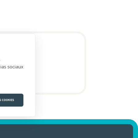
s
dias sociaux
S COOKIES