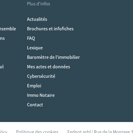
Plus d'infos
Actualités
ociaux
ensemble
Brochures et infofiches
ons
FAQ
Lexique
Baromètre de l'immobilier
ul
Mes actes et données
Cybersécurité
Emploi
Immo Notaire
Contact
licy
Politique des cookies
Fednot asbl | Rue de la Montage 3