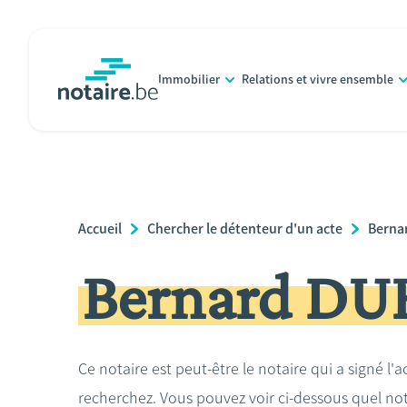
Aller
au
contenu
Immobilier
Relations et vivre ensemble
principal
notaire.be
homepage
Breadcrumb
Accueil
Chercher le détenteur d'un acte
Berna
Bernard DU
Ce notaire est peut-être le notaire qui a signé l'
recherchez. Vous pouvez voir ci-dessous quel no