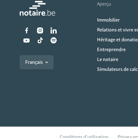
Aperçu
Immobilier
Liens vers les réseaux s
Relations et vivre 
Héritage et donati
Entreprendre
Le notaire
Français
Simulateurs de calc
Conditions d'utilisation
Privacy po