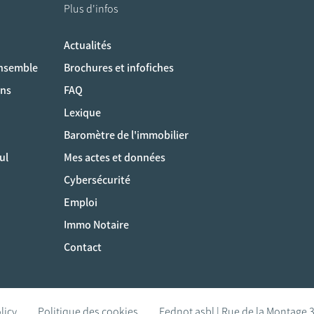
Plus d'infos
Actualités
ociaux
ensemble
Brochures et infofiches
ons
FAQ
Lexique
Baromètre de l'immobilier
ul
Mes actes et données
Cybersécurité
Emploi
Immo Notaire
Contact
licy
Politique des cookies
Fednot asbl | Rue de la Montage 3