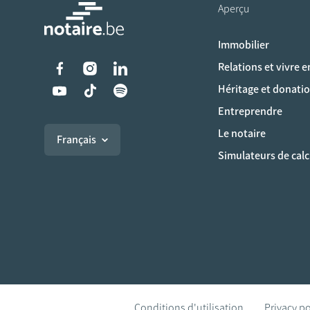
Aperçu
Immobilier
Liens vers les réseaux s
Relations et vivre 
Héritage et donati
Entreprendre
Le notaire
Français
Simulateurs de calc
Conditions d'utilisation
Privacy po