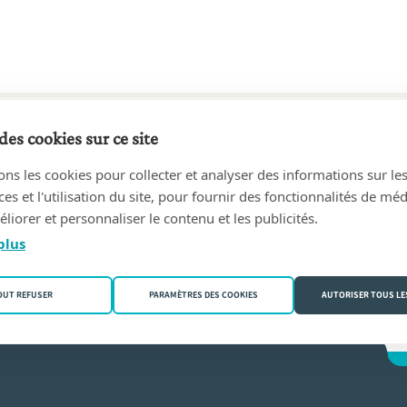
des cookies sur ce site
2 au aujourd'hui
ons les cookies pour collecter et analyser des informations sur le
NS, Notaire
(1180 Uccle)
s et l'utilisation du site, pour fournir des fonctionnalités de mé
liorer et personnaliser le contenu et les publicités.
mans
plus
OUT REFUSER
PARAMÈTRES DES COOKIES
AUTORISER TOUS LE