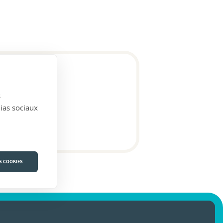
s
dias sociaux
S COOKIES