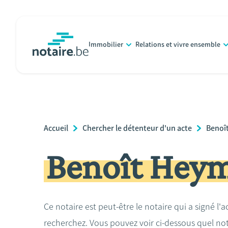
Aller
au
contenu
Immobilier
Relations et vivre ensemble
principal
notaire.be
homepage
Breadcrumb
Accueil
Chercher le détenteur d'un acte
Benoî
Benoît Hey
Ce notaire est peut-être le notaire qui a signé l'
recherchez. Vous pouvez voir ci-dessous quel no