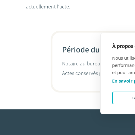
actuellement l'acte.
À propos 
Période du 25/10/200
Nous utilis
Notaire au bureau
Benoît HEYMA
performance
et pour amé
Actes conservés par
Benoît Hey
En savoir 
T