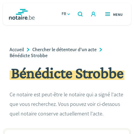
Aller
au
FR
OUVERT
MENU
OUVERT
RECHERCHER
contenu
notaire.be
homepage
principal
TROUVER UN NOTAIRE
Immobilier
Breadcrumb
Accueil
Chercher le détenteur d'un acte
Relations et vivre ensemble
Bénédicte Strobbe
Bénédicte Strobbe
Héritage et donations
Entreprendre
Ce notaire est peut-être le notaire qui a signé l'acte
que vous recherchez. Vous pouvez voir ci-dessous
Le notaire
quel notaire conserve actuellement l'acte.
Calculateurs