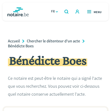
Aller
au
FR
OUVERT
MENU
OUVERT
RECHERCHER
contenu
notaire.be
homepage
principal
TROUVER UN NOTAIRE
Immobilier
Breadcrumb
Accueil
Chercher le détenteur d'un acte
Relations et vivre ensemble
Bénédicte Boes
Bénédicte Boes
Héritage et donations
Entreprendre
Ce notaire est peut-être le notaire qui a signé l'acte
que vous recherchez. Vous pouvez voir ci-dessous
Le notaire
quel notaire conserve actuellement l'acte.
Calculateurs