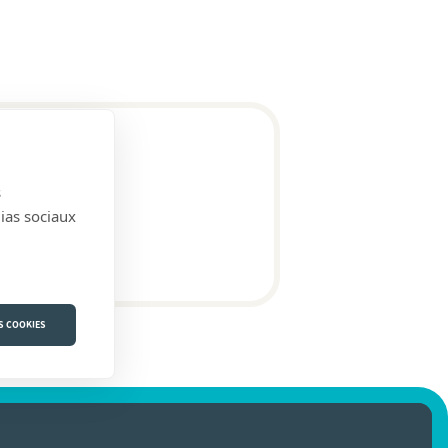
s
dias sociaux
S COOKIES