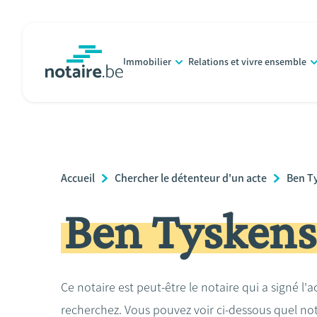
Aller
au
contenu
Immobilier
Relations et vivre ensemble
principal
notaire.be
homepage
Breadcrumb
Accueil
Chercher le détenteur d'un acte
Ben T
Ben Tyskens
Ce notaire est peut-être le notaire qui a signé l'
recherchez. Vous pouvez voir ci-dessous quel no