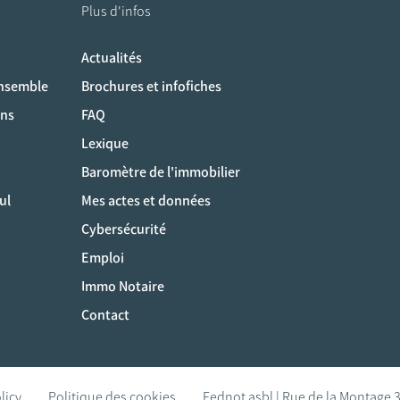
Plus d'infos
Actualités
ociaux
ensemble
Brochures et infofiches
ons
FAQ
Lexique
Baromètre de l'immobilier
ul
Mes actes et données
Cybersécurité
Emploi
Immo Notaire
Contact
licy
Politique des cookies
Fednot asbl | Rue de la Montage 3