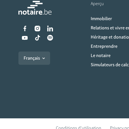
Aperçu
Immobilier
Liens vers les réseaux s
Relations et vivre 
Héritage et donati
Entreprendre
Le notaire
Français
Simulateurs de calc
Conditions d'utilisation
Privacy po