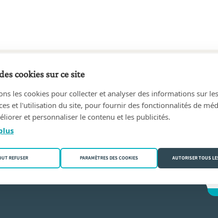
des cookies sur ce site
0 au aujourd'hui
ons les cookies pour collecter et analyser des informations sur le
SKENS, geassocieerde notarissen
(3680 Maaseik)
s et l'utilisation du site, pour fournir des fonctionnalités de mé
liorer et personnaliser le contenu et les publicités.
eu
plus
OUT REFUSER
PARAMÈTRES DES COOKIES
AUTORISER TOUS LE