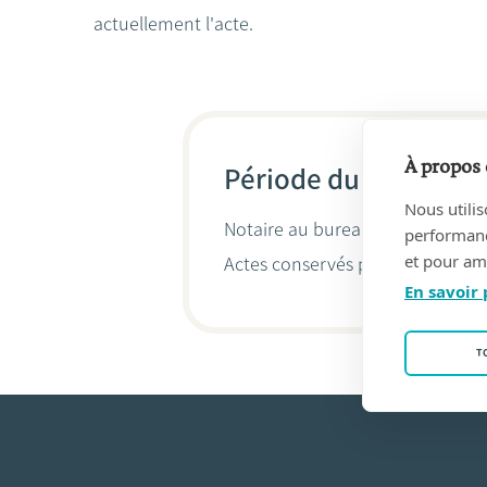
actuellement l'acte.
À propos 
Période du 06/03/202
Nous utilis
Notaire au bureau
INDEKEU & TY
performance
et pour amé
Actes conservés par
Anita Indek
En savoir 
T