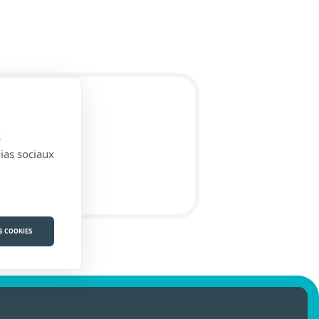
s
dias sociaux
S COOKIES