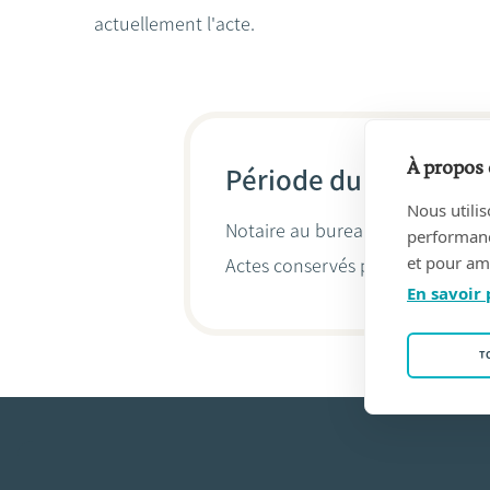
actuellement l'acte.
À propos 
Période du 09/11/19
Nous utilis
Notaire au bureau
SPILLEMAECK
performance
et pour amé
Actes conservés par
Jan Eekhau
En savoir 
T