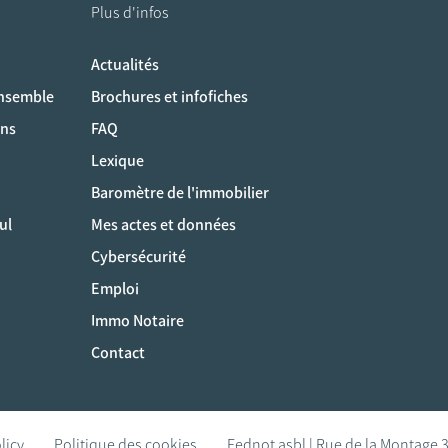
Plus d'infos
Actualités
ociaux
ensemble
Brochures et infofiches
ons
FAQ
Lexique
Baromètre de l'immobilier
ul
Mes actes et données
Cybersécurité
Emploi
Immo Notaire
Contact
licy
Politique des cookies
Fednot asbl | Rue de la Montage 3