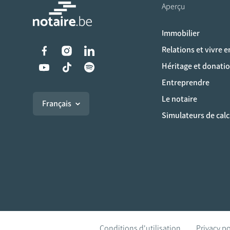
Aperçu
Immobilier
Liens vers les réseaux s
Relations et vivre 
Héritage et donati
Entreprendre
Le notaire
Français
Simulateurs de calc
Conditions d'utilisation
Privacy po