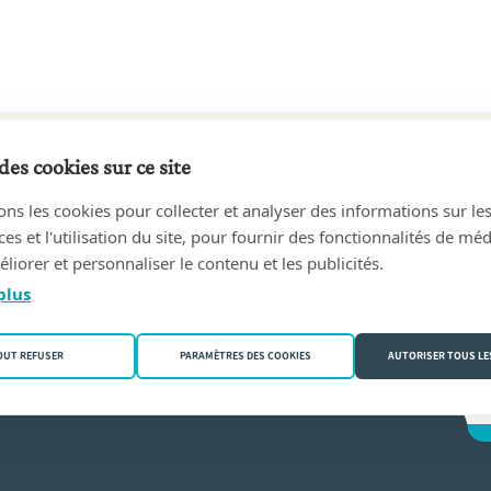
des cookies sur ce site
29 au 01/02/1972
ons les cookies pour collecter et analyser des informations sur le
ERS, August
(2850 Boom)
s et l'utilisation du site, pour fournir des fonctionnalités de mé
liorer et personnaliser le contenu et les publicités.
t
plus
OUT REFUSER
PARAMÈTRES DES COOKIES
AUTORISER TOUS LE