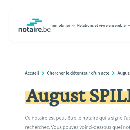
Aller
au
contenu
Immobilier
Relations et vivre ensemble
principal
notaire.be
homepage
Breadcrumb
Accueil
Chercher le détenteur d'un acte
Augus
August SP
Ce notaire est peut-être le notaire qui a signé l'
recherchez. Vous pouvez voir ci-dessous quel no