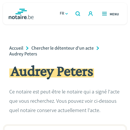
Aller
au
FR
OUVERT
MENU
OUVERT
RECHERCHER
contenu
notaire.be
homepage
principal
TROUVER UN NOTAIRE
Immobilier
Breadcrumb
Accueil
Chercher le détenteur d'un acte
Relations et vivre ensemble
Audrey Peters
Audrey Peters
Héritage et donations
Entreprendre
Ce notaire est peut-être le notaire qui a signé l'acte
que vous recherchez. Vous pouvez voir ci-dessous
Le notaire
quel notaire conserve actuellement l'acte.
Calculateurs