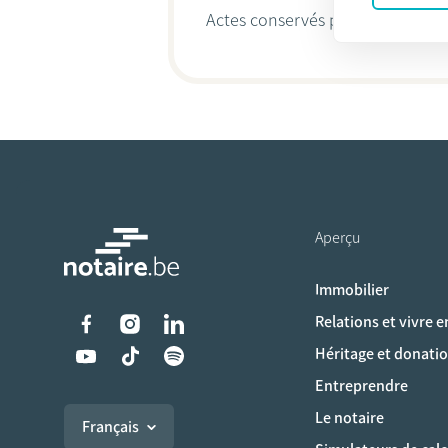
Actes conservés par
Tine Landu
Aperçu
Immobilier
Liens vers les réseaux s
Relations et vivre 
Héritage et donati
Entreprendre
Le notaire
Français