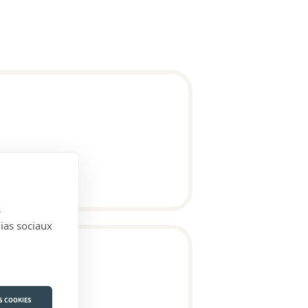
s
dias sociaux
S COOKIES