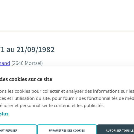
71 au 21/09/1982
mand
(2640 Mortsel)
ydt
des cookies sur ce site
ons les cookies pour collecter et analyser des informations sur le
s et l'utilisation du site, pour fournir des fonctionnalités de mé
liorer et personnaliser le contenu et les publicités.
plus
51 au 24/05/1971
mand
(2640 Mortsel)
OUT REFUSER
PARAMÈTRES DES COOKIES
AUTORISER TOUS LE