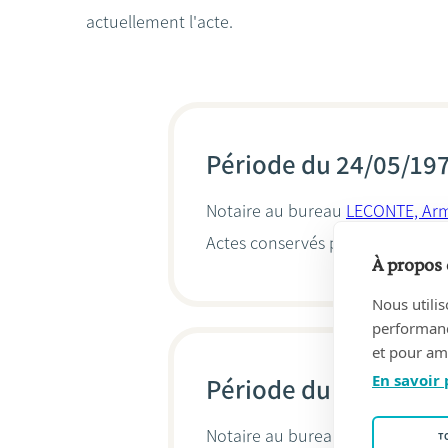
actuellement l'acte.
Période du 24/05/19
Notaire au bureau
LECONTE, Ar
Actes conservés par
Tine Landu
À propos 
Nous utilis
performance
et pour amé
En savoir 
Période du 20/12/19
Notaire au bureau
LECONTE, Ar
T