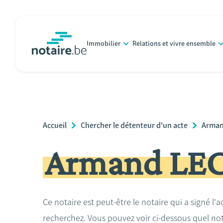
Aller
au
contenu
Immobilier
Relations et vivre ensemble
principal
notaire.be
homepage
Breadcrumb
Accueil
Chercher le détenteur d'un acte
Arma
Armand LE
Ce notaire est peut-être le notaire qui a signé l'
recherchez. Vous pouvez voir ci-dessous quel no