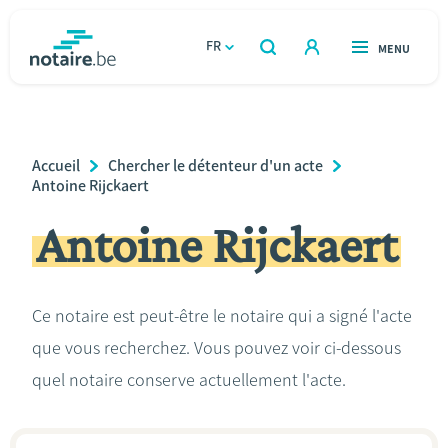
Aller
au
FR
OUVERT
MENU
OUVERT
RECHERCHER
contenu
notaire.be
homepage
principal
TROUVER UN NOTAIRE
Immobilier
Breadcrumb
Accueil
Chercher le détenteur d'un acte
Relations et vivre ensemble
Antoine Rijckaert
Antoine Rijckaert
Héritage et donations
Entreprendre
Ce notaire est peut-être le notaire qui a signé l'acte
que vous recherchez. Vous pouvez voir ci-dessous
Le notaire
quel notaire conserve actuellement l'acte.
Calculateurs