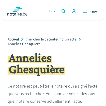
Aller
au
FR
OUVERT
MENU
OUVERT
RECHERCHER
contenu
notaire.be
homepage
principal
TROUVER UN NOTAIRE
Immobilier
Breadcrumb
Accueil
Chercher le détenteur d'un acte
Relations et vivre ensemble
Annelies Ghesquière
Annelies
Héritage et donations
Ghesquière
Entreprendre
Le notaire
Ce notaire est peut-être le notaire qui a signé l'acte
que vous recherchez. Vous pouvez voir ci-dessous
Calculateurs
quel notaire conserve actuellement l'acte.