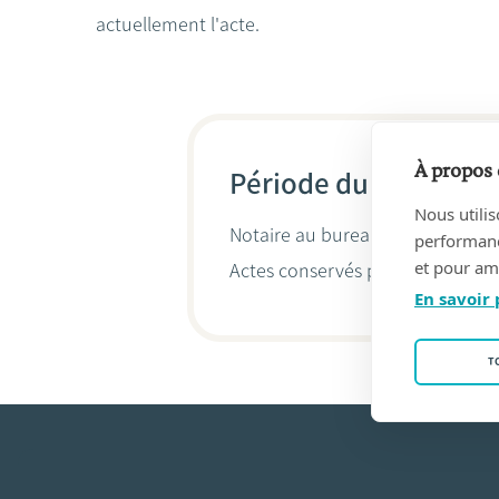
actuellement l'acte.
À propos 
Période du 13/11/19
Nous utilis
Notaire au bureau
Anne RUELLE &
performance
et pour amé
Actes conservés par
Virginie Du
En savoir 
T