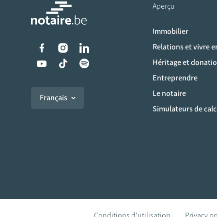
Aperçu
Immobilier
Liens vers les réseaux s
Relations et vivre 
Héritage et donati
Entreprendre
Le notaire
Français
Simulateurs de calc
Conditions d'utilisation
Privacy po