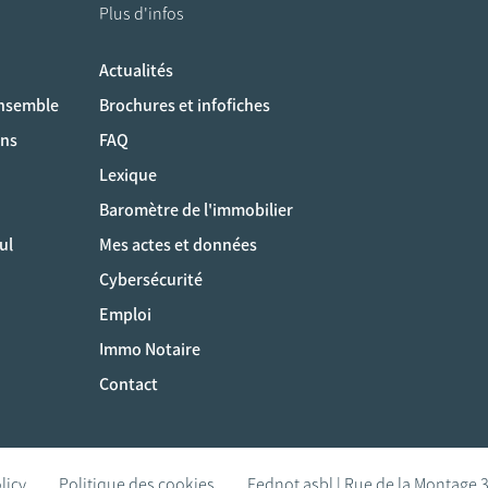
Plus d'infos
Actualités
ociaux
ensemble
Brochures et infofiches
ons
FAQ
Lexique
Baromètre de l'immobilier
ul
Mes actes et données
Cybersécurité
Emploi
Immo Notaire
Contact
licy
Politique des cookies
Fednot asbl | Rue de la Montage 3