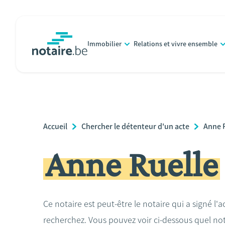
Aller
au
contenu
Immobilier
Relations et vivre ensemble
principal
notaire.be
homepage
Breadcrumb
Accueil
Chercher le détenteur d'un acte
Anne 
Anne Ruelle
Ce notaire est peut-être le notaire qui a signé l'
recherchez. Vous pouvez voir ci-dessous quel no