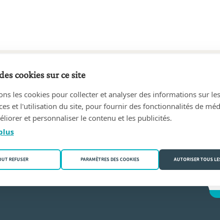
des cookies sur ce site
86 au 26/08/2019
ons les cookies pour collecter et analyser des informations sur le
 Virginie DUBUISSON - Notaires associés
(6530 Thuin)
s et l'utilisation du site, pour fournir des fonctionnalités de mé
liorer et personnaliser le contenu et les publicités.
buisson
plus
OUT REFUSER
PARAMÈTRES DES COOKIES
AUTORISER TOUS LE