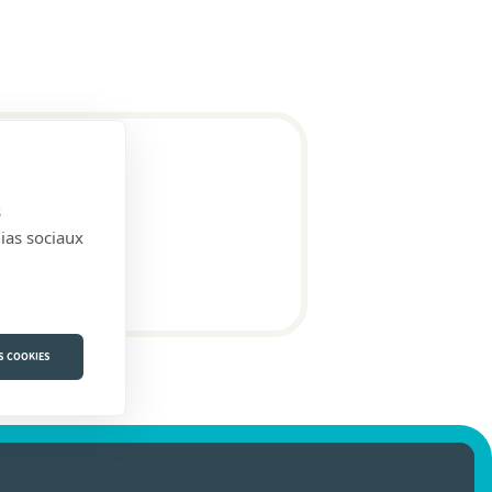
s
dias sociaux
S COOKIES