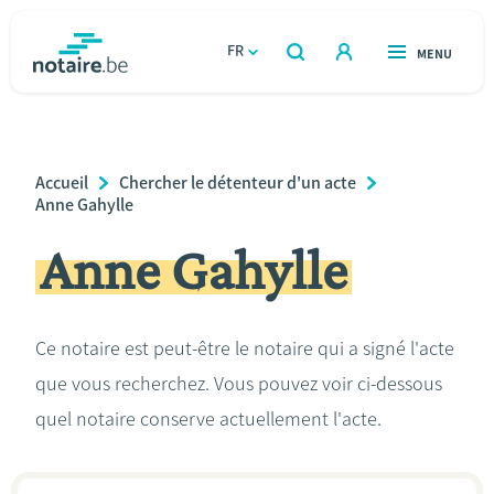
Aller
au
FR
OUVERT
MENU
OUVERT
RECHERCHER
contenu
notaire.be
homepage
principal
TROUVER UN NOTAIRE
Immobilier
Breadcrumb
Accueil
Chercher le détenteur d'un acte
Relations et vivre ensemble
Anne Gahylle
Anne Gahylle
Héritage et donations
Entreprendre
Ce notaire est peut-être le notaire qui a signé l'acte
que vous recherchez. Vous pouvez voir ci-dessous
Le notaire
quel notaire conserve actuellement l'acte.
Calculateurs