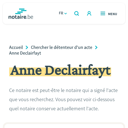
Aller
au
FR
OUVERT
MENU
OUVERT
RECHERCHER
contenu
notaire.be
homepage
principal
TROUVER UN NOTAIRE
Immobilier
Breadcrumb
Accueil
Chercher le détenteur d'un acte
Relations et vivre ensemble
Anne Declairfayt
Anne Declairfayt
Héritage et donations
Entreprendre
Ce notaire est peut-être le notaire qui a signé l'acte
que vous recherchez. Vous pouvez voir ci-dessous
Le notaire
quel notaire conserve actuellement l'acte.
Calculateurs