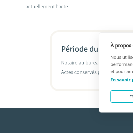
actuellement l'acte.
À propos 
Période du 06/02/201
Nous utilis
Notaire au bureau
Anne-Catheri
performance
et pour amé
Actes conservés par
Anne-Cather
En savoir 
T