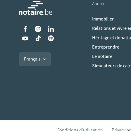
Aperçu
Immobilier
Liens vers les réseaux s
Relations et vivre 
Héritage et donati
Entreprendre
Le notaire
Français
Simulateurs de calc
Conditions d'utilisation
Privacy po