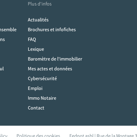
Plus d'infos
Actualités
ociaux
ensemble
Brochures et infofiches
ons
FAQ
Lexique
Baromètre de l'immobilier
ul
Mes actes et données
Cybersécurité
Emploi
Immo Notaire
Contact
licy
Politique des cookies
Fednot asbl | Rue de la Montage 3