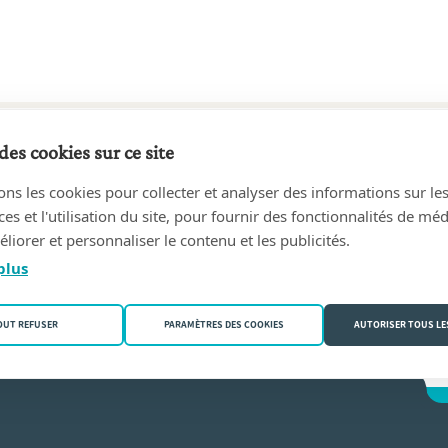
des cookies sur ce site
7 au aujourd'hui
ons les cookies pour collecter et analyser des informations sur le
ne Wathelet Notaire
(4800 Verviers)
s et l'utilisation du site, pour fournir des fonctionnalités de mé
liorer et personnaliser le contenu et les publicités.
ine Wathelet
plus
OUT REFUSER
PARAMÈTRES DES COOKIES
AUTORISER TOUS LE