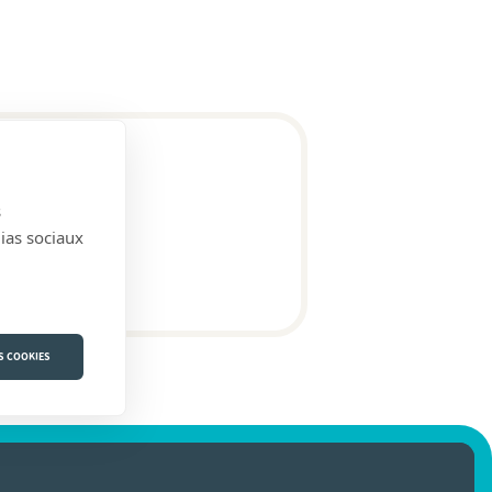
s
dias sociaux
S COOKIES