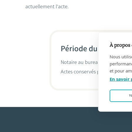
actuellement l'acte.
À propos 
Période du 02/02/19
Nous utilis
Notaire au bureau
van der VORS
performance
et pour amé
Actes conservés par
Peter Van M
En savoir 
T