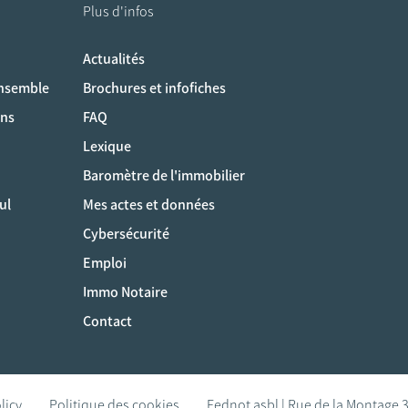
Plus d'infos
Actualités
ociaux
ensemble
Brochures et infofiches
ons
FAQ
Lexique
Baromètre de l'immobilier
ul
Mes actes et données
Cybersécurité
Emploi
Immo Notaire
Contact
licy
Politique des cookies
Fednot asbl | Rue de la Montage 3