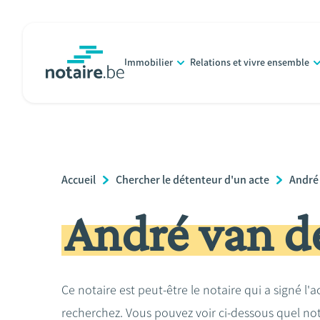
Aller
au
contenu
Immobilier
Relations et vivre ensemble
principal
notaire.be
homepage
Breadcrumb
Accueil
Chercher le détenteur d'un acte
André
André van d
Ce notaire est peut-être le notaire qui a signé l'
recherchez. Vous pouvez voir ci-dessous quel no