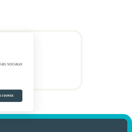
s
dias sociaux
S COOKIES