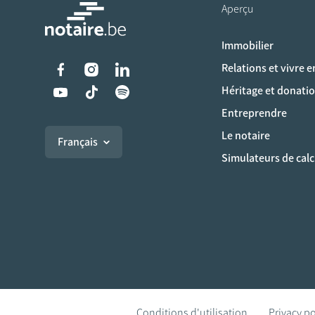
Aperçu
Immobilier
Liens vers les réseaux s
Relations et vivre 
Héritage et donati
Entreprendre
Le notaire
Français
Simulateurs de calc
Conditions d'utilisation
Privacy po