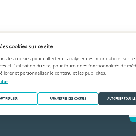
des cookies sur ce site
71 au 25/07/1990
ons les cookies pour collecter et analyser des informations sur le
T, André
(1000 Bruxelles)
s et l'utilisation du site, pour fournir des fonctionnalités de mé
liorer et personnaliser le contenu et les publicités.
elkebeke
plus
OUT REFUSER
PARAMÈTRES DES COOKIES
AUTORISER TOUS LE