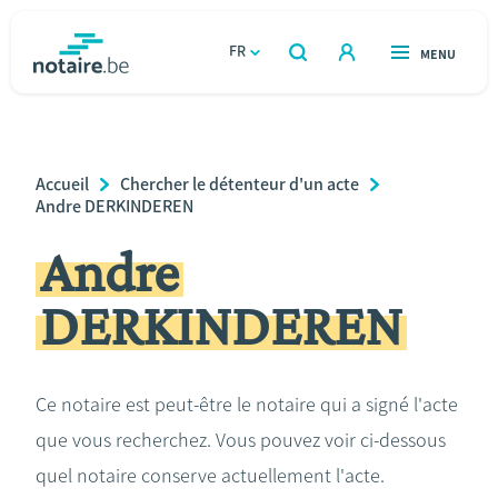
Aller
au
FR
OUVERT
MENU
OUVERT
RECHERCHER
contenu
notaire.be
homepage
principal
TROUVER UN NOTAIRE
Immobilier
Breadcrumb
Accueil
Chercher le détenteur d'un acte
Relations et vivre ensemble
Andre DERKINDEREN
Andre
Héritage et donations
DERKINDEREN
Entreprendre
Le notaire
Ce notaire est peut-être le notaire qui a signé l'acte
que vous recherchez. Vous pouvez voir ci-dessous
Calculateurs
quel notaire conserve actuellement l'acte.