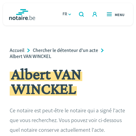
Aller
au
FR
OUVERT
MENU
OUVERT
RECHERCHER
contenu
notaire.be
homepage
principal
TROUVER UN NOTAIRE
Immobilier
Breadcrumb
Accueil
Chercher le détenteur d'un acte
Relations et vivre ensemble
Albert VAN WINCKEL
Albert VAN
Héritage et donations
WINCKEL
Entreprendre
Le notaire
Ce notaire est peut-être le notaire qui a signé l'acte
que vous recherchez. Vous pouvez voir ci-dessous
Calculateurs
quel notaire conserve actuellement l'acte.