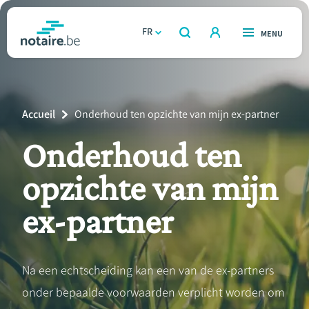
Aller
au
FR
OUVERT
MENU
OUVERT
RECHERCHER
contenu
notaire.be
homepage
principal
TROUVER UN NOTAIRE
Immobilier
Breadcrumb
Accueil
Current
Onderhoud ten opzichte van mijn ex-partner
Relations et vivre ensemble
Page:
Onderhoud ten
Héritage et donations
opzichte van mijn
Entreprendre
ex-partner
Le notaire
Na een echtscheiding kan een van de ex-partners
Calculateurs
onder bepaalde voorwaarden verplicht worden om