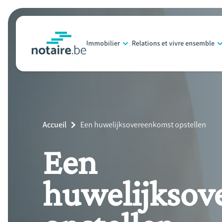
Aller
au
contenu
Immobilier
Relations et vivre ensemble
principal
notaire.be
homepage
Breadcrumb
Accueil
Current
Een huwelijksovereenkomst opstellen
Page:
Een
huwelijksov