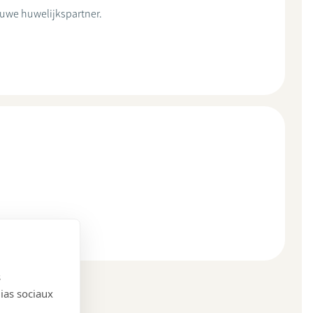
euwe huwelijkspartner.
s
dias sociaux