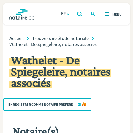
Aller
au
FR
OUVERT
MENU
OUVERT
RECHERCHER
contenu
notaire.be
homepage
principal
Breadcrumb
TROUVER UN NOTAIRE
Accueil
Trouver une étude notariale
Immobilier
Wathelet - De Spiegeleire, notaires associés
Relations et vivre ensemble
Wathelet - De
Spiegeleire, notaires
Héritage et donations
associés
Entreprendre
Le notaire
ENREGISTRER COMME NOTAIRE PRÉFÉRÉ
Calculateurs
Notaire(s)