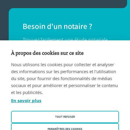
Besoin d'un notaire ?
Trouvez facilement une étude notariale
près de chez vous.
À propos des cookies sur ce site
Nous utilisons les cookies pour collecter et analyser
TROUVER UN NOTAIRE
des informations sur les performances et l'utilisation
du site, pour fournir des fonctionnalités de médias
sociaux et pour améliorer et personnaliser le contenu
et les publicités.
En savoir plus
Conditions d'utilisation
TOUT REFUSER
Privacy policy
Politique des cookies
PARAMÈTRES DES COOKIES