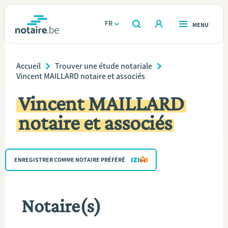
Aller
au
FR
OUVERT
MENU
OUVERT
RECHERCHER
contenu
notaire.be
homepage
principal
Breadcrumb
TROUVER UN NOTAIRE
Accueil
Trouver une étude notariale
Immobilier
Vincent MAILLARD notaire et associés
Relations et vivre ensemble
Vincent MAILLARD
notaire et associés
Héritage et donations
Entreprendre
ENREGISTRER COMME NOTAIRE PRÉFÉRÉ
Le notaire
Notaire(s)
Calculateurs