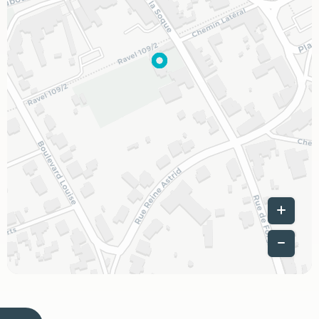
Leaflet
|