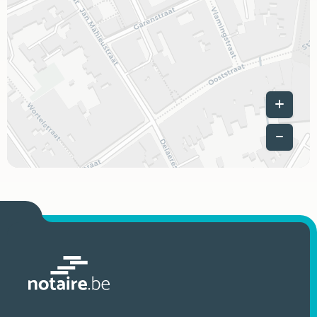
Leaflet
|