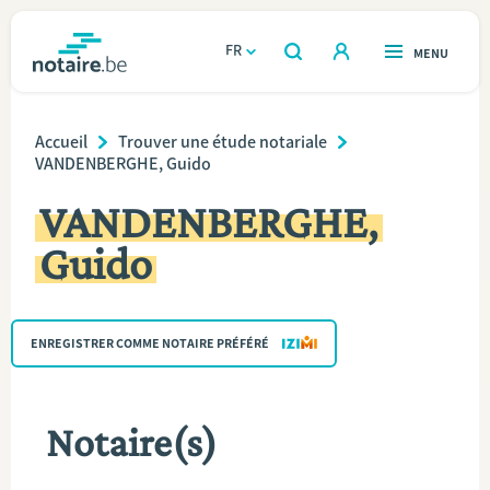
Aller
au
FR
OUVERT
MENU
OUVERT
RECHERCHER
contenu
notaire.be
homepage
principal
Breadcrumb
TROUVER UN NOTAIRE
Accueil
Trouver une étude notariale
Immobilier
VANDENBERGHE, Guido
Relations et vivre ensemble
VANDENBERGHE,
Guido
Héritage et donations
Entreprendre
ENREGISTRER COMME NOTAIRE PRÉFÉRÉ
Le notaire
Notaire(s)
Calculateurs