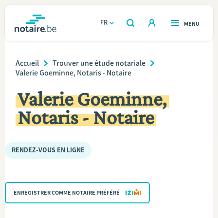
Aller
au
FR
OUVERT
MENU
OUVERT
RECHERCHER
contenu
notaire.be
homepage
principal
Breadcrumb
TROUVER UN NOTAIRE
Accueil
Trouver une étude notariale
Immobilier
Valerie Goeminne, Notaris - Notaire
Relations et vivre ensemble
Valerie Goeminne,
Notaris - Notaire
Héritage et donations
Entreprendre
RENDEZ-VOUS EN LIGNE
Le notaire
ENREGISTRER COMME NOTAIRE PRÉFÉRÉ
Calculateurs