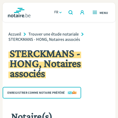
Aller
au
FR
OUVERT
MENU
OUVERT
RECHERCHER
contenu
notaire.be
homepage
principal
Breadcrumb
TROUVER UN NOTAIRE
Accueil
Trouver une étude notariale
Immobilier
STERCKMANS - HONG, Notaires associés
Relations et vivre ensemble
STERCKMANS -
HONG, Notaires
Héritage et donations
associés
Entreprendre
Le notaire
ENREGISTRER COMME NOTAIRE PRÉFÉRÉ
Calculateurs
Notaire(s)