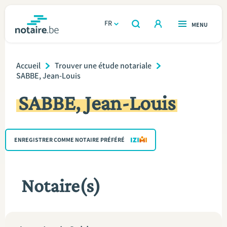
Aller
au
FR
OUVERT
MENU
OUVERT
RECHERCHER
contenu
notaire.be
homepage
principal
Breadcrumb
TROUVER UN NOTAIRE
Accueil
Trouver une étude notariale
Immobilier
SABBE, Jean-Louis
Relations et vivre ensemble
SABBE, Jean-Louis
Héritage et donations
ENREGISTRER COMME NOTAIRE PRÉFÉRÉ
Entreprendre
Le notaire
Notaire(s)
Calculateurs