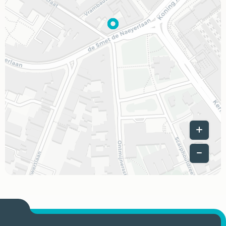
Leaflet
|