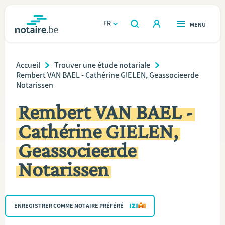
Aller
au
FR
OUVERT
MENU
OUVERT
RECHERCHER
contenu
notaire.be
homepage
principal
Breadcrumb
TROUVER UN NOTAIRE
Accueil
Trouver une étude notariale
Immobilier
Rembert VAN BAEL - Cathérine GIELEN, Geassocieerde
Notarissen
Relations et vivre ensemble
Rembert VAN BAEL -
Héritage et donations
Cathérine GIELEN,
Geassocieerde
Entreprendre
Notarissen
Le notaire
Calculateurs
ENREGISTRER COMME NOTAIRE PRÉFÉRÉ