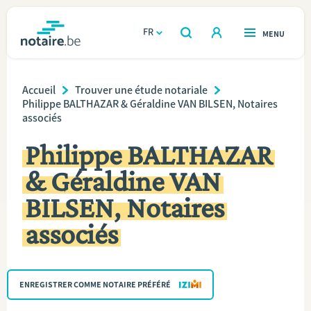
Aller
au
FR
OUVERT
MENU
OUVERT
RECHERCHER
contenu
notaire.be
homepage
principal
Breadcrumb
TROUVER UN NOTAIRE
Accueil
Trouver une étude notariale
Immobilier
Philippe BALTHAZAR & Géraldine VAN BILSEN, Notaires
associés
Relations et vivre ensemble
Philippe BALTHAZAR
Héritage et donations
& Géraldine VAN
BILSEN, Notaires
Entreprendre
associés
Le notaire
Calculateurs
ENREGISTRER COMME NOTAIRE PRÉFÉRÉ