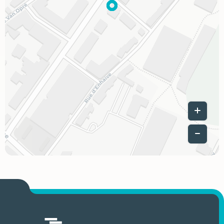
Leaflet
|