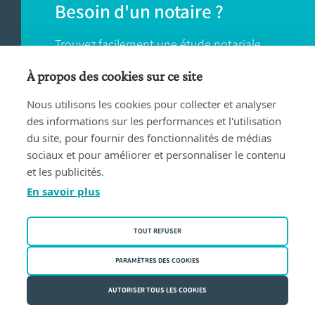
Besoin d'un notaire ?
Trouvez facilement une étude notariale
près de chez vous.
À propos des cookies sur ce site
Nous utilisons les cookies pour collecter et analyser
TROUVER UN NOTAIRE
des informations sur les performances et l'utilisation
du site, pour fournir des fonctionnalités de médias
sociaux et pour améliorer et personnaliser le contenu
et les publicités.
En savoir plus
Conditions d'utilisation
TOUT REFUSER
Privacy policy
Politique des cookies
PARAMÈTRES DES COOKIES
Fednot asbl | Rue de la Montage 30/34 - 1000 Bruxelles | BE
AUTORISER TOUS LES COOKIES
0409.357.321