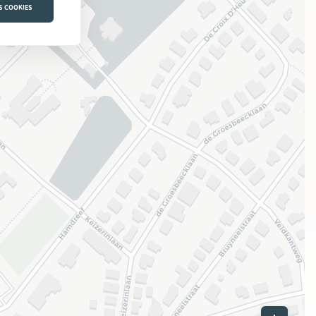
S COOKIES
Leaflet
|
©