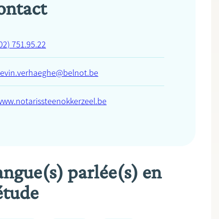
ontact
02) 751.95.22
kevin.verhaeghe@belnot.be
www.notarissteenokkerzeel.be
angue(s) parlée(s) en
étude