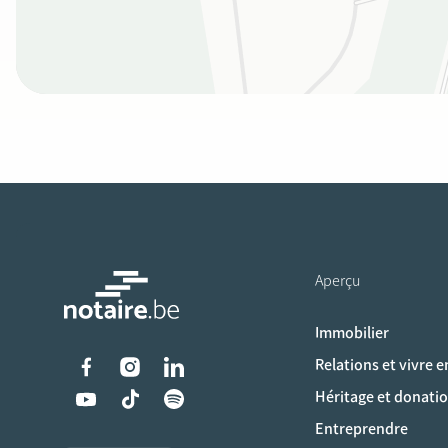
Aperçu
Immobilier
Liens vers les réseaux s
Relations et vivre 
Héritage et donati
Entreprendre