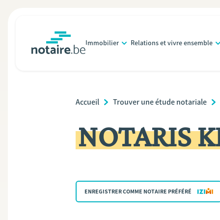
Aller
au
contenu
Immobilier
Relations et vivre ensemble
principal
notaire.be
homepage
Breadcrumb
Accueil
Trouver une étude notariale
NOTARIS 
ENREGISTRER COMME NOTAIRE PRÉFÉRÉ