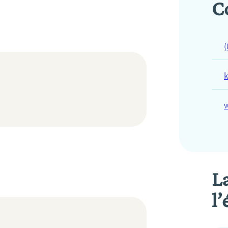
C
(
L
l’