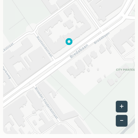
Leaflet
|