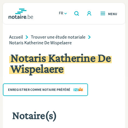
Aller
au
FR
OUVERT
MENU
OUVERT
RECHERCHER
contenu
notaire.be
homepage
principal
Breadcrumb
TROUVER UN NOTAIRE
Accueil
Trouver une étude notariale
Immobilier
Notaris Katherine De Wispelaere
Relations et vivre ensemble
Notaris Katherine De
Wispelaere
Héritage et donations
Entreprendre
ENREGISTRER COMME NOTAIRE PRÉFÉRÉ
Le notaire
Notaire(s)
Calculateurs