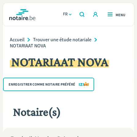
Aller
au
FR
OUVERT
MENU
OUVERT
RECHERCHER
contenu
notaire.be
homepage
principal
Breadcrumb
TROUVER UN NOTAIRE
Accueil
Trouver une étude notariale
Immobilier
NOTARIAAT NOVA
Relations et vivre ensemble
NOTARIAAT NOVA
Héritage et donations
ENREGISTRER COMME NOTAIRE PRÉFÉRÉ
Entreprendre
Le notaire
Notaire(s)
Calculateurs