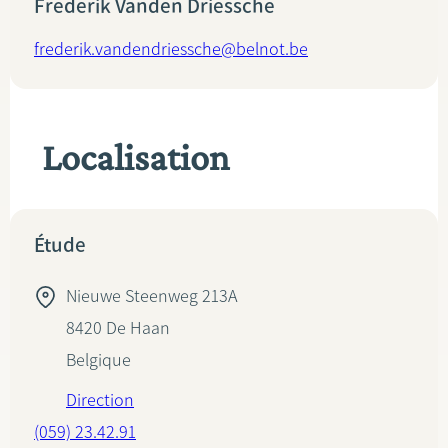
Frederik Vanden Driessche
frederik.vandendriessche@belnot.be
Localisation
Étude
Nieuwe Steenweg 213A
8420
De Haan
Belgique
Direction
(059) 23.42.91