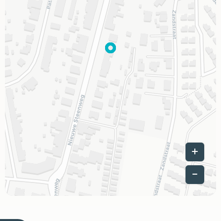
Leaflet
|