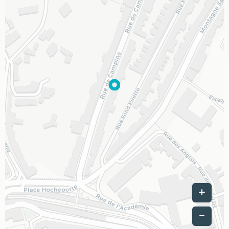
Leaflet
|