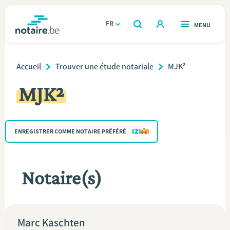
Aller
au
FR
OUVERT
MENU
OUVERT
RECHERCHER
contenu
notaire.be
homepage
principal
Breadcrumb
TROUVER UN NOTAIRE
Accueil
Trouver une étude notariale
MJK²
Immobilier
MJK²
Relations et vivre ensemble
Héritage et donations
ENREGISTRER COMME NOTAIRE PRÉFÉRÉ
Entreprendre
Notaire(s)
Le notaire
Calculateurs
Marc Kaschten