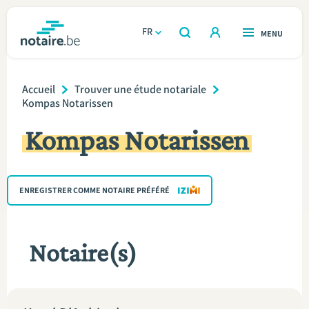
Aller
au
FR
OUVERT
MENU
OUVERT
RECHERCHER
contenu
notaire.be
homepage
principal
Breadcrumb
TROUVER UN NOTAIRE
Accueil
Trouver une étude notariale
Immobilier
Kompas Notarissen
Relations et vivre ensemble
Kompas Notarissen
Héritage et donations
ENREGISTRER COMME NOTAIRE PRÉFÉRÉ
Entreprendre
Le notaire
Notaire(s)
Calculateurs