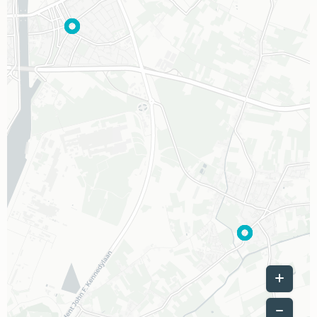
Leaflet
|