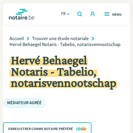
Aller
au
FR
OUVERT
MENU
OUVERT
RECHERCHER
contenu
notaire.be
homepage
principal
Breadcrumb
TROUVER UN NOTAIRE
Accueil
Trouver une étude notariale
Immobilier
Hervé Behaegel Notaris - Tabelio, notarisvennootschap
Relations et vivre ensemble
Hervé Behaegel
Notaris - Tabelio,
Héritage et donations
notarisvennootschap
Entreprendre
MÉDIATEUR AGRÉÉ
Le notaire
Calculateurs
ENREGISTRER COMME NOTAIRE PRÉFÉRÉ