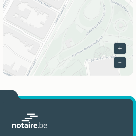
Leaflet
|