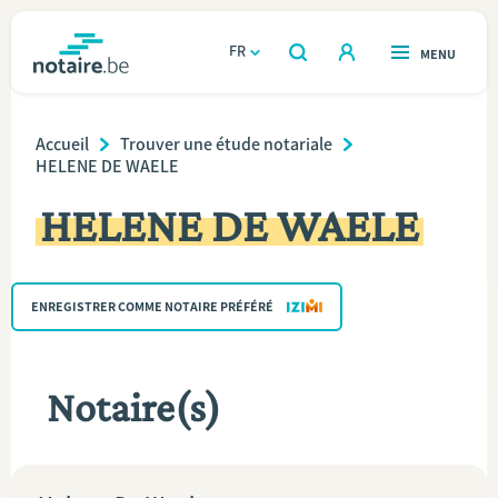
Aller
au
FR
OUVERT
MENU
OUVERT
RECHERCHER
contenu
notaire.be
homepage
principal
Breadcrumb
TROUVER UN NOTAIRE
Accueil
Trouver une étude notariale
Immobilier
HELENE DE WAELE
Relations et vivre ensemble
HELENE DE WAELE
Héritage et donations
ENREGISTRER COMME NOTAIRE PRÉFÉRÉ
Entreprendre
Le notaire
Notaire(s)
Calculateurs