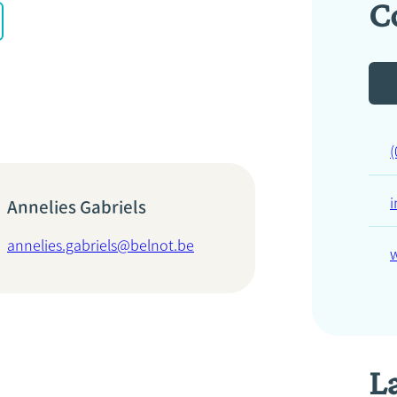
C
(
i
Annelies Gabriels
annelies.gabriels@belnot.be
L