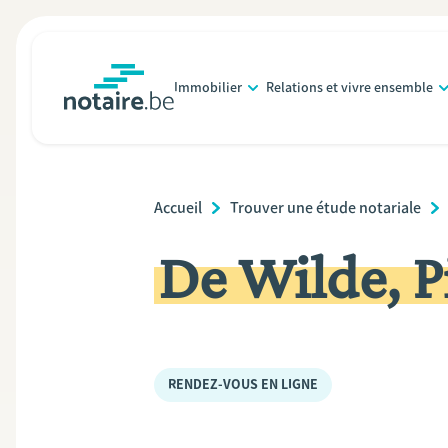
Aller
au
contenu
Immobilier
Relations et vivre ensemble
principal
notaire.be
homepage
Breadcrumb
Accueil
Trouver une étude notariale
De Wilde, P
RENDEZ-VOUS EN LIGNE