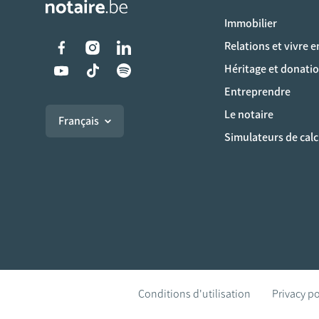
Immobilier
Liens vers les réseaux s
Relations et vivre 
Héritage et donati
Entreprendre
Le notaire
Français
Simulateurs de calc
Conditions d'utilisation
Privacy po