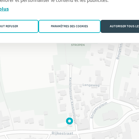
plus
OUT REFUSER
PARAMÈTRES DES COOKIES
AUTORISER TOUS LE