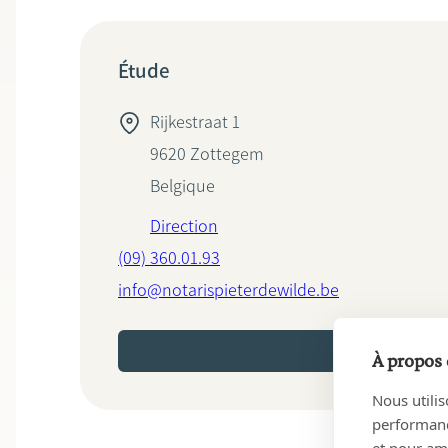
Étude
Rijkestraat 1
9620
Zottegem
Belgique
Direction
(09) 360.01.93
info@notarispieterdewilde.be
PRENEZ RENDEZ-VOUS EN
À propos 
Nous utilis
performance
et pour amé