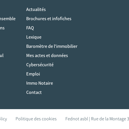
Actualités
ociaux
ensemble
Brochures et infofiches
ons
FAQ
Lexique
Baromètre de l'immobilier
ul
Mes actes et données
Cybersécurité
Emploi
Immo Notaire
Contact
licy
Politique des cookies
Fednot asbl | Rue de la Montage 3