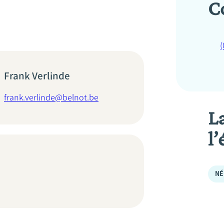
C
(
Frank Verlinde
frank.verlinde@belnot.be
L
l’
NÉ