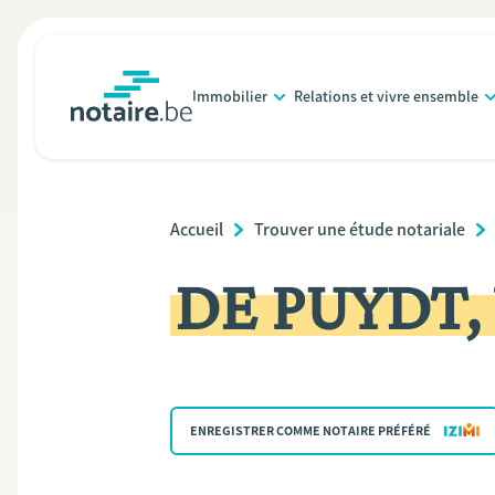
Aller
au
contenu
Immobilier
Relations et vivre ensemble
principal
notaire.be
homepage
Breadcrumb
Accueil
Trouver une étude notariale
DE PUYDT,
ENREGISTRER COMME NOTAIRE PRÉFÉRÉ