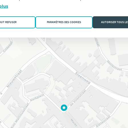
plus
OUT REFUSER
PARAMÈTRES DES COOKIES
AUTORISER TOUS LE