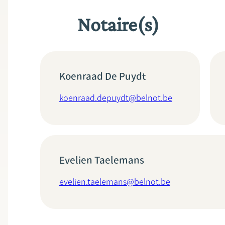
Notaire(s)
Koenraad De Puydt
koenraad.depuydt@belnot.be
Evelien Taelemans
evelien.taelemans@belnot.be