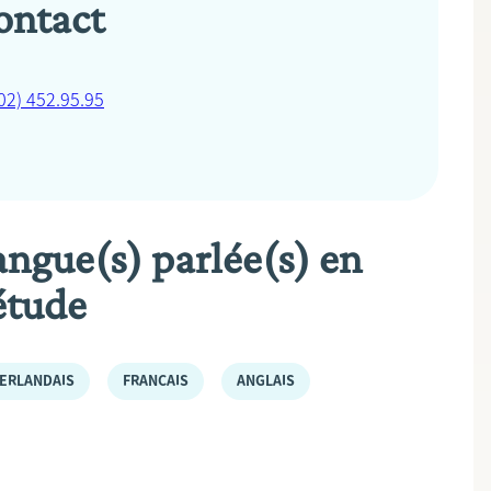
ontact
02) 452.95.95
angue(s) parlée(s) en
étude
ERLANDAIS
FRANÇAIS
ANGLAIS