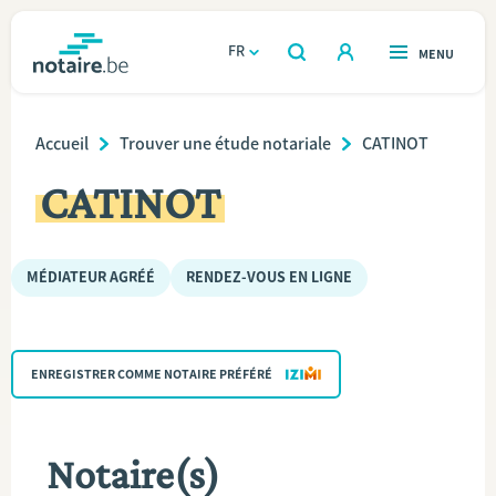
Aller
au
FR
OUVERT
MENU
OUVERT
RECHERCHER
contenu
notaire.be
homepage
principal
Breadcrumb
TROUVER UN NOTAIRE
Accueil
Trouver une étude notariale
CATINOT
Immobilier
CATINOT
Relations et vivre ensemble
Héritage et donations
MÉDIATEUR AGRÉÉ
RENDEZ-VOUS EN LIGNE
Entreprendre
ENREGISTRER COMME NOTAIRE PRÉFÉRÉ
Le notaire
Calculateurs
Notaire(s)