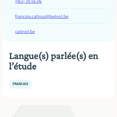
(061) 39.56.06
francois.catinus@belnot.be
catinot.be
Langue(s) parlée(s) en
l’étude
FRANÇAIS