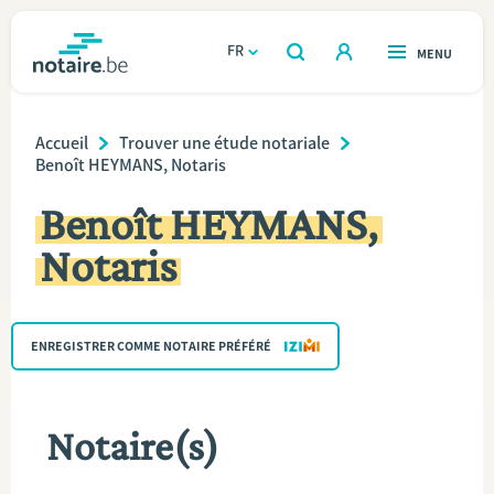
Aller
au
FR
OUVERT
MENU
OUVERT
RECHERCHER
contenu
notaire.be
homepage
principal
Breadcrumb
TROUVER UN NOTAIRE
Accueil
Trouver une étude notariale
Immobilier
Benoît HEYMANS, Notaris
Relations et vivre ensemble
Benoît HEYMANS,
Notaris
Héritage et donations
Entreprendre
ENREGISTRER COMME NOTAIRE PRÉFÉRÉ
Le notaire
Notaire(s)
Calculateurs