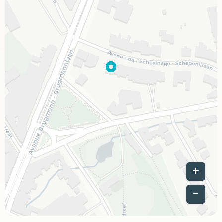
Leaflet
|