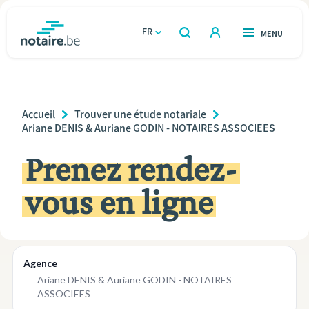
Aller
au
FR
OUVERT
MENU
OUVERT
RECHERCHER
contenu
notaire.be
homepage
principal
TROUVER UN NOTAIRE
Immobilier
Breadcrumb
Accueil
Trouver une étude notariale
Relations et vivre ensemble
Ariane DENIS & Auriane GODIN - NOTAIRES ASSOCIEES
Prenez rendez-
Héritage et donations
vous en ligne
Entreprendre
Le notaire
Calculateurs